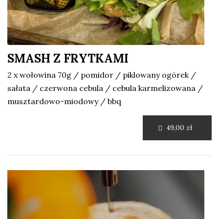
SMASH Z FRYTKAMI
2 x wołowina 70g / pomidor / piklowany ogórek /
sałata / czerwona cebula / cebula karmelizowana /
musztardowo-miodowy / bbq
49,00 zł