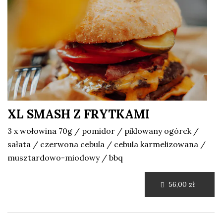
XL SMASH Z FRYTKAMI
3 x wołowina 70g / pomidor / piklowany ogórek /
sałata / czerwona cebula / cebula karmelizowana /
musztardowo-miodowy / bbq
56,00 zł