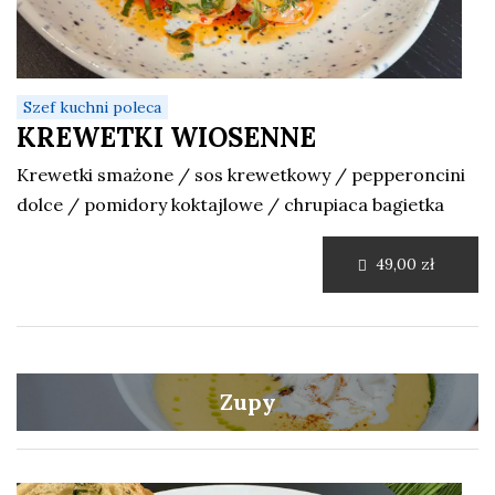
Szef kuchni poleca
KREWETKI WIOSENNE
Krewetki smażone / sos krewetkowy / pepperoncini
dolce / pomidory koktajlowe / chrupiaca bagietka
49,00 zł
Zupy