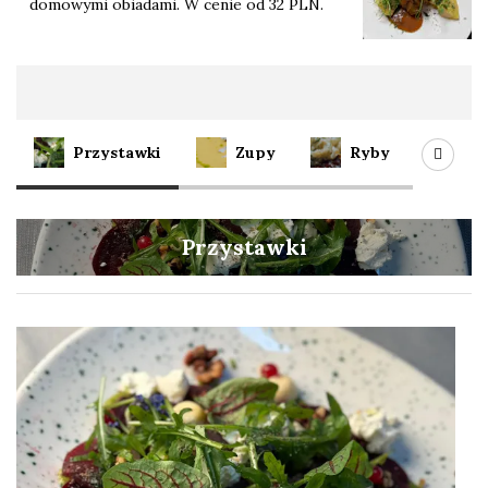
domowymi obiadami. W cenie od 32 PLN.
Oferta
Przystawki
Zupy
Ryby
Mi
Przystawki