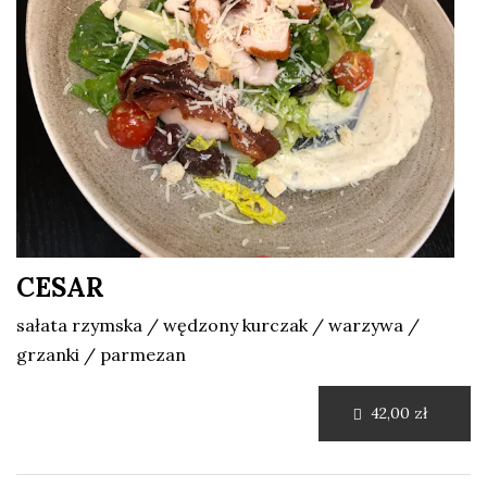
CESAR
sałata rzymska / wędzony kurczak / warzywa /
grzanki / parmezan
42,00 zł