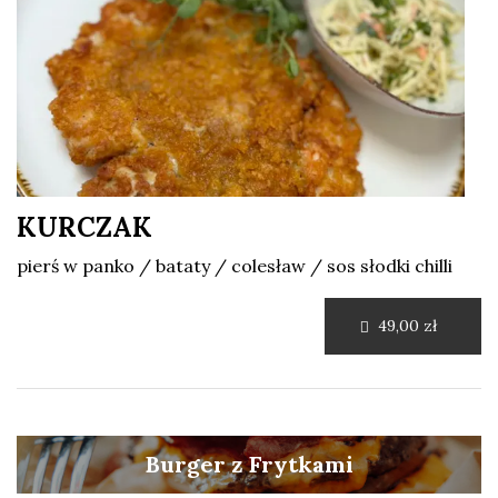
KURCZAK
pierś w panko / bataty / colesław / sos słodki chilli
49,00 zł
Burger z Frytkami